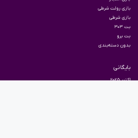
بازی رولت شرطی
بازی شرطی
بت ۳۰۳
بت برو
بدون دسته‌بندی
بایگانی
اکتبر 2025
تماس با ما
حریم خصوصی
© 2026 نمایان
|
آدرس: خیابان زال، بخارست
تلفن: +400892860