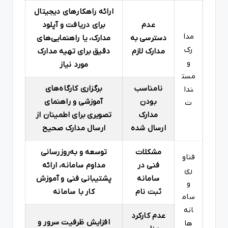
ارائه راهکارهای دیجیتال
عدم
برای دریافت و آپلود
مدا
دسترسی به
مدارک، یا راهنمایی‌های
رک
مدارک لازم
دقیق برای تهیه مدارک
و
مورد نیاز
مست
نامناسب
برگزاری کارگاه‌های
ندا
بودن
آموزشی و راهنمای
ت
مدارک
تصویری برای اطمینان از
ارسال شده
ارسال مدارک صحیح
مشکلات
توسعه و به‌روزرسانی
فناو
فنی در
مداوم سامانه، ارائه
ری
سامانه
پشتیبانی فنی و آموزش
و
ثبت نام
کار با سامانه
سام
انه‌
عدم کارکرد
افزایش ظرفیت سرور و
ها